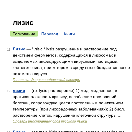
лизис
Толкование
Перевод
Книги
Лизис
— * лізіс * lysis разрушение и растворение под
11
действием ферментов, содержащихся в лизосомах и
выделяемых инфицирующими вирусными частицами,
клеток хозяина, при котором в среду высвобождается новое
потомство вируса …
Генетика. Энциклопедический словарь
лизис
— (гр. lysis растворение) 1) мед. медленное, в
12
противоположность кризису, ослабление проявлений
болезни, сопровождающееся постепенным понижением
температуры (при лихорадочных заболеваниях); 2) биол.
растворение клеток, нарушение клеточной структуры …
Словарь иностранных слов русского языка