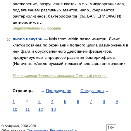
растворение, разрушение клеток, в т. ч. микроорганизмов,
под влиянием различных агентов, напр., ферментов,
бактериолизинов, бактериофагов (см. БАКТЕРИОФАГИ),
антибиотиков …
Энциклопедический словарь
лизис изнутри
— lysis from within лизис изнутри. Лизис
20
клетки хозяина по окончании полного цикла размножения в
ней фага и обусловленного действием ферментов,
продуцируемых в процессе развития бактериофагов.
(Источник: «Англо русский толковый словарь генетических
…
Молекулярная биология и генетика. Толковый словарь.
Страницы
←
Предыдущая
Следующая
→
1
2
3
4
5
6
7
8
9
10
11
12
13
© Академик, 2000-2026
18+
Обратная связь:
Техподдержка
,
Реклама на сайте