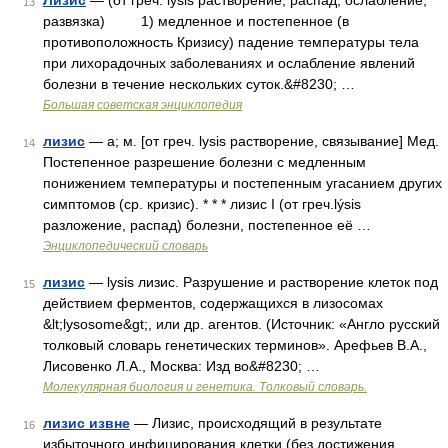
Лизис
— (от греч. lýsis растворение, распад, ослабление,
13
развязка) 1) медленное и постепенное (в
противоположность Кризису) падение температуры тела
при лихорадочных заболеваниях и ослабление явлений
болезни в течение нескольких суток.&#8230; …
Большая советская энциклопедия
лизис
— а; м. [от греч. lysis растворение, связывание] Мед.
14
Постепенное разрешение болезни с медленным
понижением температуры и постепенным угасанием других
симптомов (ср. кризис). * * * лизис I (от греч.lýsis
разложение, распад) болезни, постепенное её …
Энциклопедический словарь
лизис
— lysis лизис. Pазрушение и растворение клеток под
15
действием ферментов, содержащихся в лизосомах
&lt;lysosome&gt;, или др. агентов. (Источник: «Англо русский
толковый словарь генетических терминов». Арефьев В.А.,
Лисовенко Л.А., Москва: Изд во&#8230; …
Молекулярная биология и генетика. Толковый словарь.
лизис извне
— Лизис, происходящий в результате
16
избыточного инфицирования клетки (без достижения