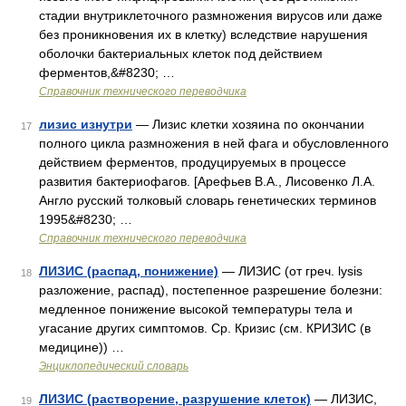
стадии внутриклеточного размножения вирусов или даже
без проникновения их в клетку) вследствие нарушения
оболочки бактериальных клеток под действием
ферментов,&#8230; …
Справочник технического переводчика
лизис изнутри
— Лизис клетки хозяина по окончании
17
полного цикла размножения в ней фага и обусловленного
действием ферментов, продуцируемых в процессе
развития бактериофагов. [Арефьев В.А., Лисовенко Л.А.
Англо русский толковый словарь генетических терминов
1995&#8230; …
Справочник технического переводчика
ЛИЗИС (распад, понижение)
— ЛИЗИС (от греч. lysis
18
разложение, распад), постепенное разрешение болезни:
медленное понижение высокой температуры тела и
угасание других симптомов. Ср. Кризис (см. КРИЗИС (в
медицине)) …
Энциклопедический словарь
ЛИЗИС (растворение, разрушение клеток)
— ЛИЗИС,
19